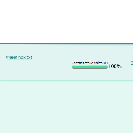
Файл nok.txt
П