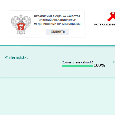
Файл nok.txt
П