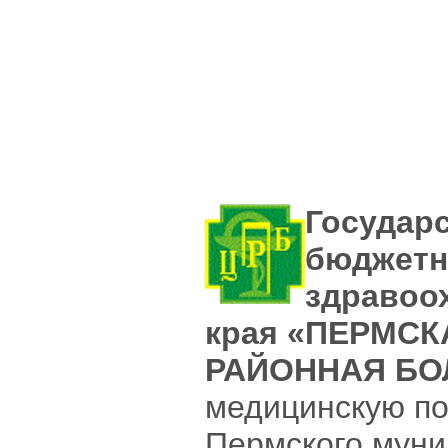
Государ
бюджетн
здравоо
края «ПЕРМС
РАЙОННАЯ БО
медицинскую п
Пермского муни