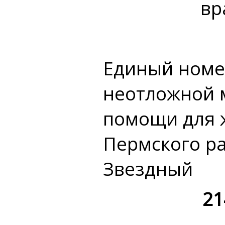
вр
Единый номе
неотложной 
помощи для 
Пермского р
Звездный
21