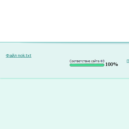
Файл nok.txt
П