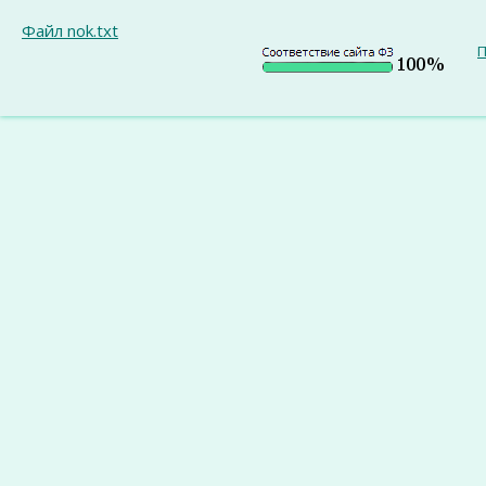
Файл nok.txt
П