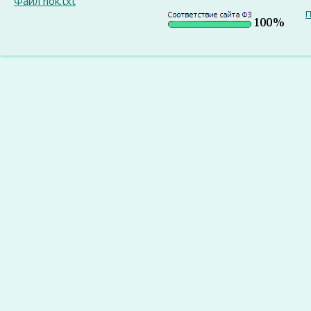
Файл nok.txt
П