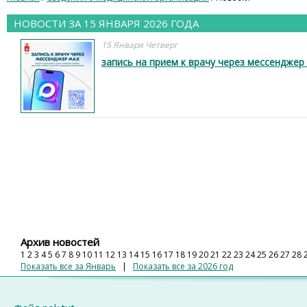
НОВОСТИ ЗА 15 ЯНВАРЯ 2026 ГОДА
15 Января Четверг
запись на прием к врачу через мессенджер
Архив новостей
1
2
3
4
5
6
7
8
9
10
11
12
13
14
15
16
17
18
19
20
21
22
23
24
25
26
27
28
Показать все за Январь
|
Показать все за 2026 год